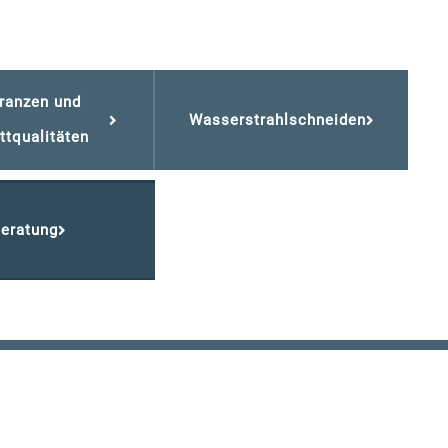
ranzen und
Wasserstrahlschneiden
ttqualitäten
eratung