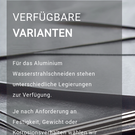
VERFÜGBARE
VARIANTEN
Für das Aluminium
Wasserstrahlschneiden stehen
unterschiedliche Legierungen
zur Verfügung.
Je nach Anforderung an
Festigkeit, Gewicht oder
Korrosionsverhalten wählen wir