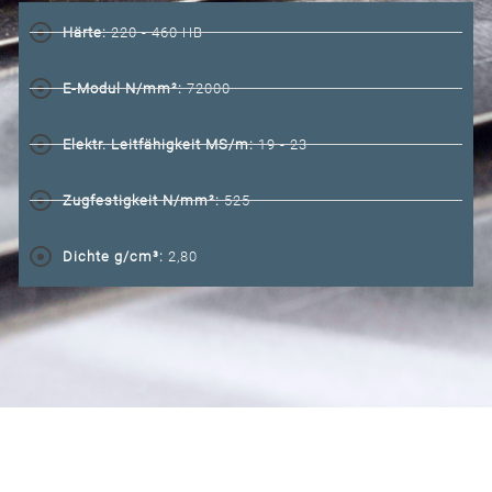
Härte:
220 - 460 HB
E-Modul N/mm²:
72000
Elektr. Leitfähigkeit MS/m:
19 - 23
Zugfestigkeit N/mm²:
525
Dichte g/cm³:
2,80