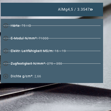
AlMg4,5 / 3.3547
Härte:
75 HB
E-Modul N/mm²:
71000
Elektr. Leitfähigkeit MS/m:
16 - 19
Zugfestigkeit N/mm²:
275 - 350
Dichte g/cm³:
2,66