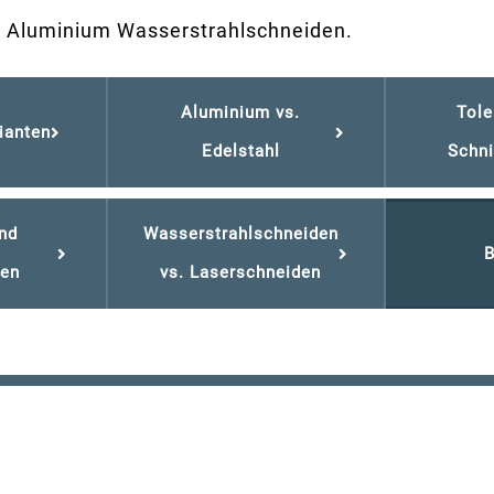
d Aluminium Wasserstrahlschneiden.
Aluminium vs.
Tole
ianten
Edelstahl
Schni
nd
Wasserstrahlschneiden
B
en
vs. Laserschneiden