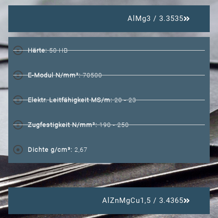
AlMg3 / 3.3535
Härte:
50 HB
E-Modul N/mm²:
70500
Elektr. Leitfähigkeit MS/m:
20 - 23
Zugfestigkeit N/mm²:
190 - 250
Dichte g/cm³:
2,67
AlZnMgCu1,5 / 3.4365