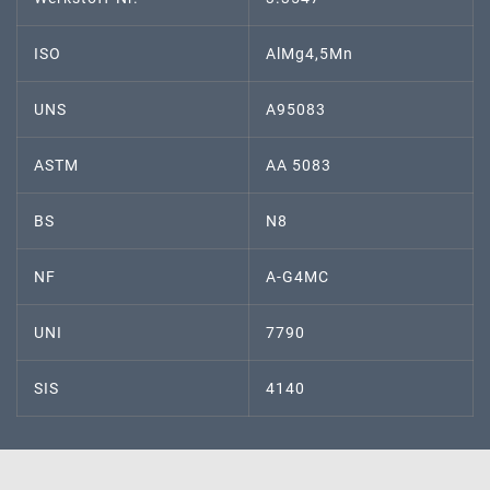
ISO
AlMg4,5Mn
UNS
A95083
ASTM
AA 5083
BS
N8
NF
A-G4MC
UNI
7790
SIS
4140