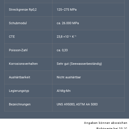
Streckgrenze Rp0,2
125–275 MPa
Schubmodul
ca. 26.000 MPa
CTE
23,8 ×10⁻⁶ K⁻¹
Poisson-Zahl
ca. 0,33
Korrosionsverhalten
Sehr gut (Seewasserbeständig)
Aushärtbarkeit
Nicht aushärtbar
Legierungstyp
Al-Mg-Mn
Bezeichnungen
UNS A95083, ASTM AA 5083
Angaben können abweichen
Richtwerte bei 20 °C