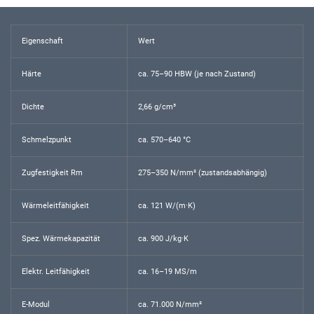
Eigenschaft
Wert
Härte
ca. 75–90 HBW (je nach Zustand)
Dichte
2,66 g/cm³
Schmelzpunkt
ca. 570–640 °C
Zugfestigkeit Rm
275–350 N/mm² (zustandsabhängig)
Wärmeleitfähigkeit
ca. 121 W/(m·K)
Spez. Wärmekapazität
ca. 900 J/kg·K
Elektr. Leitfähigkeit
ca. 16–19 MS/m
E-Modul
ca. 71.000 N/mm²